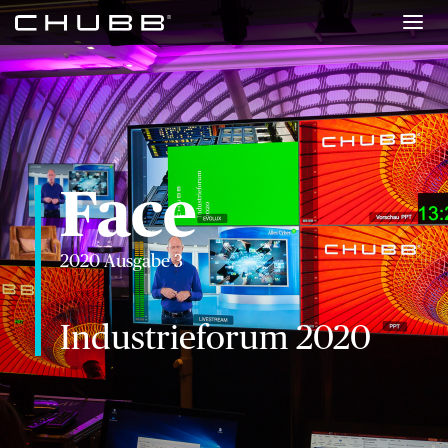
Face
Risk Newsletter
Presseportal
Face
chubb.com/de
2020 Ausgabe 3
Über uns
Industrieforum 2020
Karriere
Investoren
Newsroom
Kontakt