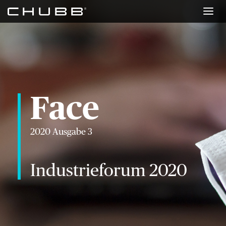
Face
Risk Newsletter
Presseportal
Face
chubb.com/de
2020 Ausgabe 3
Über uns
Industrieforum 2020
Karriere
Investoren
Newsroom
Kontakt