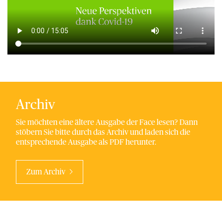
Archiv
Sie möchten eine ältere Ausgabe der Face lesen? Dann
stöbern Sie bitte durch das Archiv und laden sich die
entsprechende Ausgabe als PDF herunter.
Zum Archiv